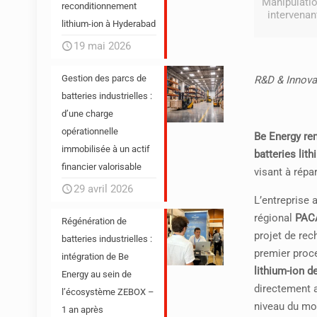
Manipulatio
reconditionnement
intervenan
lithium-ion à Hyderabad
19 mai 2026
Gestion des parcs de
R&D & Innova
batteries industrielles :
d’une charge
opérationnelle
Be Energy re
immobilisée à un actif
batteries lit
financier valorisable
visant à répa
29 avril 2026
L’entreprise
régional
PACA
Régénération de
projet de rec
batteries industrielles :
premier proc
intégration de Be
lithium-ion d
Energy au sein de
directement a
l’écosystème ZEBOX –
niveau du mo
1 an après