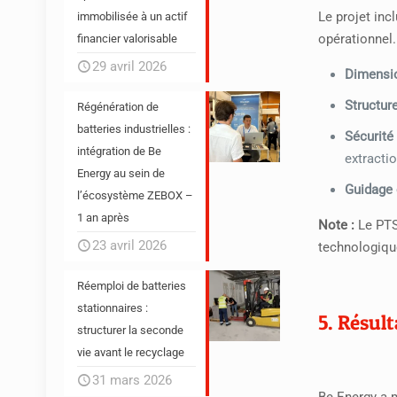
Le projet inc
immobilisée à un actif
opérationnel.
financier valorisable
29 avril 2026
Dimensio
Structure
Régénération de
batteries industrielles :
Sécurité 
intégration de Be
extractio
Energy au sein de
Guidage 
l’écosystème ZEBOX –
1 an après
Note :
Le PTS
23 avril 2026
technologiqu
Réemploi de batteries
stationnaires :
5. Résult
structurer la seconde
vie avant le recyclage
31 mars 2026