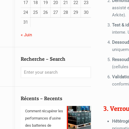
Démonta
17
18
19
20
21
22
23
assisté 
24
25
26
27
28
29
30
Arkite).
31
Test & i
interne.
« Juin
Dessouda
uniqueme
Recherche – Search
Ressoud
(cellule
Validatio
conformi
Récents – Recents
3. Verro
Comment récupérer les
performances d’usine
Hétérogé
des batteries de
prismati