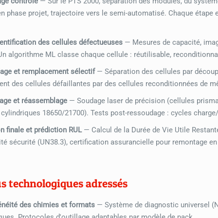
ge contrôlé
— Sur le PTS 2000, séparation des modules, du systè
en phase projet, trajectoire vers le semi-automatisé. Chaque étape 
dentification des cellules défectueuses
— Mesures de capacité, image
 Un algorithme ML classe chaque cellule : réutilisable, reconditionna
ge et remplacement sélectif
— Séparation des cellules par découp
nt des cellules défaillantes par des cellules reconditionnées de mê
age et réassemblage
— Soudage laser de précision (cellules prism
s cylindriques 18650/21700). Tests post-ressoudage : cycles charge
n finale et prédiction RUL
— Calcul de la Durée de Vie Utile Restant
té sécurité (UN38.3), certification assurancielle pour remontage en
us technologiques adressés
néité des chimies et formats
— Système de diagnostic universel (N
ques. Protocoles d'outillage adaptables par modèle de pack.