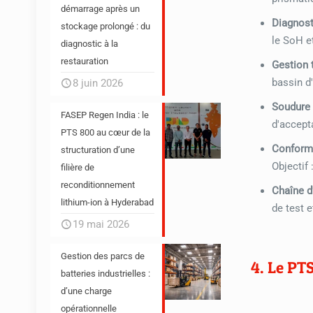
démarrage après un
Diagnost
stockage prolongé : du
le SoH e
diagnostic à la
restauration
Gestion 
bassin d
8 juin 2026
Soudure 
FASEP Regen India : le
d'accept
PTS 800 au cœur de la
Conformi
structuration d’une
Objectif
filière de
reconditionnement
Chaîne d
lithium-ion à Hyderabad
de test e
19 mai 2026
Gestion des parcs de
4. Le PT
batteries industrielles :
d’une charge
opérationnelle