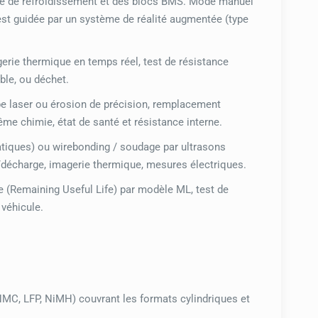
me de refroidissement et des blocs BMS. Mode manuel
est guidée par un système de réalité augmentée (type
rie thermique en temps réel, test de résistance
ble, ou déchet.
e laser ou érosion de précision, remplacement
me chimie, état de santé et résistance interne.
atiques) ou wirebonding / soudage par ultrasons
/décharge, imagerie thermique, mesures électriques.
e (Remaining Useful Life) par modèle ML, test de
 véhicule.
MC, LFP, NiMH) couvrant les formats cylindriques et