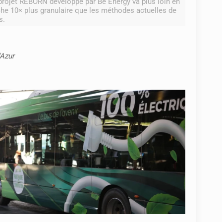
e projet REBORN développé par Be Energy va plus loin en
che 10× plus granulaire que les méthodes actuelles de
s.
'Azur