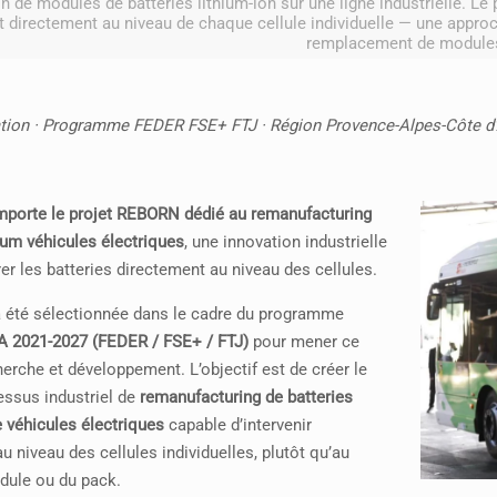
n de modules de batteries lithium-ion sur une ligne industrielle. L
t directement au niveau de chaque cellule individuelle — une appro
remplacement de module
tion · Programme FEDER FSE+ FTJ · Région Provence-Alpes-Côte d
mporte le projet REBORN dédié au remanufacturing
hium véhicules électriques
, une innovation industrielle
rer les batteries directement au niveau des cellules.
 a été sélectionnée dans le cadre du programme
 2021-2027 (FEDER / FSE+ / FTJ)
pour mener ce
herche et développement. L’objectif est de créer le
essus industriel de
remanufacturing de batteries
e véhicules électriques
capable d’intervenir
u niveau des cellules individuelles, plutôt qu’au
dule ou du pack.