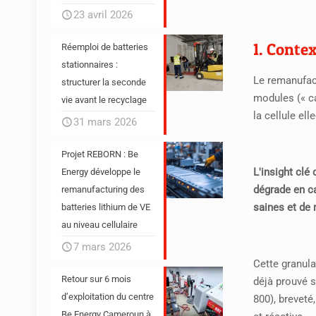
23 avril 2026
1. Contex
Réemploi de batteries
stationnaires :
Le remanufact
structurer la seconde
modules (« ca
vie avant le recyclage
la cellule el
31 mars 2026
Projet REBORN : Be
L'insight clé
Energy développe le
dégrade en ca
remanufacturing des
saines et de 
batteries lithium de VE
au niveau cellulaire
7 mars 2026
Cette granular
Retour sur 6 mois
déjà prouvé s
d’exploitation du centre
800)
, breveté
Be Energy Cameroun à