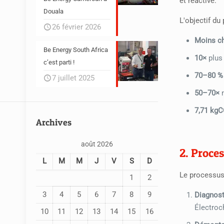
et réactive.
Douala
L'objectif du
26 février 2026
Moins c
Be Energy South Africa
10×
plus 
c’est parti !
70–80 %
7 juillet 2025
50–70×
m
7,71 kg
Archives
août 2026
2. Proces
L
M
M
J
V
S
D
Le processus 
1
2
3
4
5
6
7
8
9
Diagnost
Électroc
10
11
12
13
14
15
16