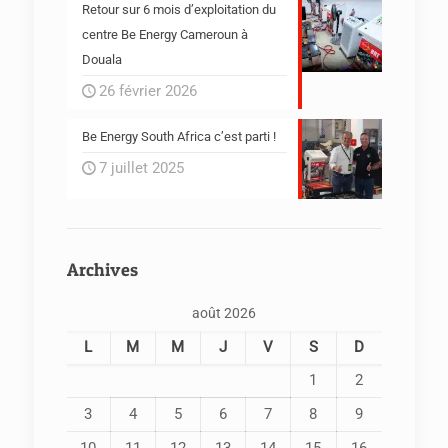
Retour sur 6 mois d’exploitation du
centre Be Energy Cameroun à
Douala
26 février 2026
Be Energy South Africa c’est parti !
7 juillet 2025
Archives
août 2026
L
M
M
J
V
S
D
1
2
3
4
5
6
7
8
9