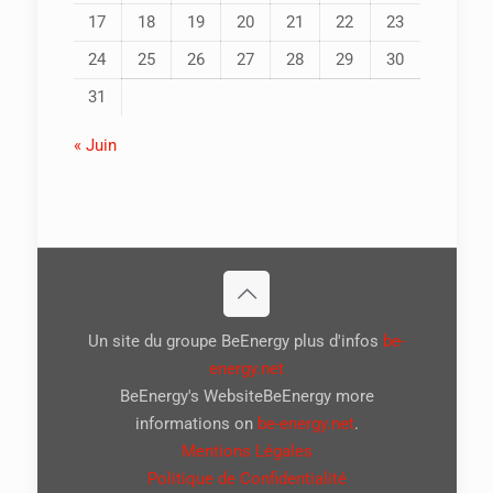
17
18
19
20
21
22
23
24
25
26
27
28
29
30
31
« Juin
Un site du groupe BeEnergy plus d'infos
be-
energy.net
BeEnergy's WebsiteBeEnergy more
informations on
be-energy.net
.
Mentions Légales
Politique de Confidentialité