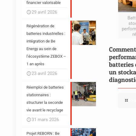
financier valorisable
29 avril 2026
Batt
sto
Régénération de
perform
batteries industrielles :
r
intégration de Be
Comment 
Energy au sein de
performan
l’écosystème ZEBOX –
batteries
1 an après
un stocka
23 avril 2026
diagnosti
Réemploi de batteries
stationnaires :
Re
structurer la seconde
vie avant le recyclage
31 mars 2026
Projet REBORN : Be