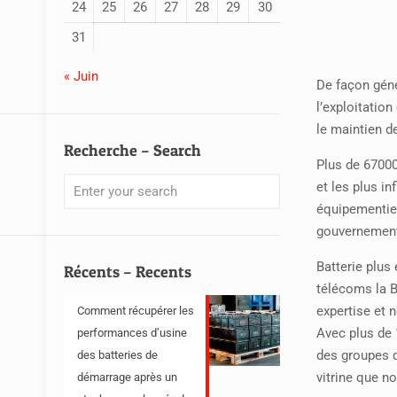
24
25
26
27
28
29
30
31
« Juin
De façon géné
l’exploitatio
le maintien de
Recherche – Search
Plus de 67000
et les plus i
équipementier
gouvernement
Batterie plus
Récents – Recents
télécoms la B
expertise et 
Comment récupérer les
Avec plus de 
performances d’usine
des groupes d
des batteries de
vitrine que no
démarrage après un