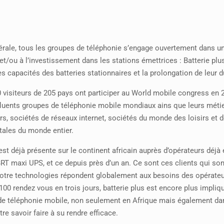
rale, tous les groupes de téléphonie s’engage ouvertement dans un
n et/ou à l’investissement dans les stations émettrices : Batterie p
s capacités des batteries stationnaires et la prolongation de leur d
 visiteurs de 205 pays ont participer au World mobile congress en 2
nfluents groupes de téléphonie mobile mondiaux ains que leurs métie
s, sociétés de réseaux internet, sociétés du monde des loisirs et
ales du monde entier.
 est déjà présente sur le continent africain auprès d’opérateurs déj
RT maxi UPS, et ce depuis près d’un an. Ce sont ces clients qui sont
notre technologies répondent globalement aux besoins des opérateur
100 rendez vous en trois jours, batterie plus est encore plus imp
e téléphonie mobile, non seulement en Afrique mais également dan
tre savoir faire à su rendre efficace.