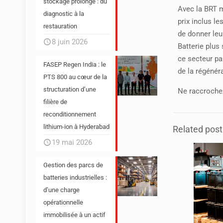
stockage prolongé : du
Avec la BRT m
diagnostic à la
prix inclus l
restauration
de donner leu
8 juin 2026
Batterie plus 
ce secteur pa
FASEP Regen India : le
de la régénér
PTS 800 au cœur de la
structuration d’une
Ne raccrochez
filière de
reconditionnement
lithium-ion à Hyderabad
Related post
19 mai 2026
Gestion des parcs de
batteries industrielles :
d’une charge
opérationnelle
immobilisée à un actif